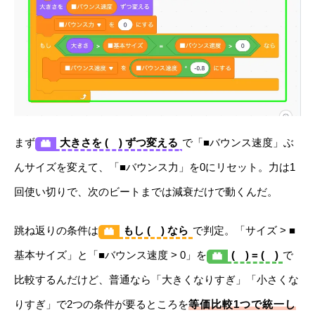
まず
大きさを ( ) ずつ変える
で「■バウンス速度」ぶ
んサイズを変えて、「■バウンス力」を0にリセット。力は1
回使い切りで、次のビートまでは減衰だけで動くんだ。
跳ね返りの条件は
もし ( ) なら
で判定。「サイズ > ■
基本サイズ」と「■バウンス速度 > 0」を
( ) = ( )
で
比較するんだけど、普通なら「大きくなりすぎ」「小さくな
りすぎ」で2つの条件が要るところを
等価比較1つで統一し