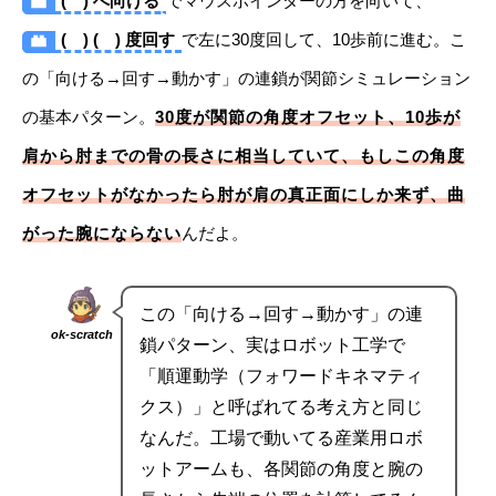
( ) へ向ける
でマウスポインターの方を向いて、
( ) ( ) 度回す
で左に30度回して、10歩前に進む。こ
の「向ける→回す→動かす」の連鎖が関節シミュレーション
の基本パターン。
30度が関節の角度オフセット、10歩が
肩から肘までの骨の長さに相当していて、もしこの角度
オフセットがなかったら肘が肩の真正面にしか来ず、曲
がった腕にならない
んだよ。
この「向ける→回す→動かす」の連
ok-scratch
鎖パターン、実はロボット工学で
「順運動学（フォワードキネマティ
クス）」と呼ばれてる考え方と同じ
なんだ。工場で動いてる産業用ロボ
ットアームも、各関節の角度と腕の