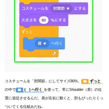
コスチュームを「肘関節」にしてサイズ80%。
ずっと
の中で
( ) へ行く
を使って、常にShoulder（肩）の位
置に追従させるんだ。肩が左右に動くと、肘もぴったりくっ
ついてくる仕組みだね。