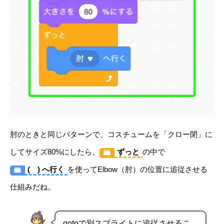
肘のときと同じパターンで、コスチュームを「クロー閉」に
してサイズ80%にしたら、
ずっと
の中で
( ) へ行く
を使ってElbow（肘）の位置に追従させる
仕組みだね。
gotoで別スプライトに追従させるこ