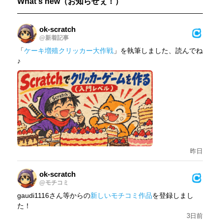
What
's
new
（お知らせぇ！）
ok-scratch
@新着記事
「
ケーキ増殖クリッカー大作戦
」を執筆しました、読んでね
♪
昨日
ok-scratch
@モチコミ
gaudi1116さん等からの
新しいモチコミ作品
を登録しまし
た！
3日前