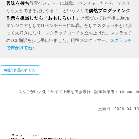
興味を持ち
教育ベンチャーに就職。 ベンチャーだから「できそ
うな人ができるだけやる！」というノリで
偶然プログラミング
作業を担当したら「おもしろい！」
と気づいて数年後にJava
エンジニアとしてITベンチャーに転職。そしてスクラッチと出会
って大好きになり、スクラッチコーチを立ち上げた。スクラッチ
のLCL翻訳を少し手伝いました。現役プログラマー。
スクラッチ
で声かけてね♪
紹介作品の作り方
- りんごが巨大化！サイズ上限を突き破れ -
記事執筆者：
ok-scratch
更新日 :
2026-04-13
ワッツ
ニュー