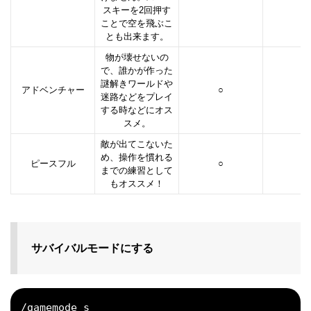
スキーを2回押す
ことで空を飛ぶこ
とも出来ます。
物が壊せないの
で、誰かが作った
謎解きワールドや
アドベンチャー
○
○
迷路などをプレイ
する時などにオス
スメ。
敵が出てこないた
め、操作を慣れる
ピースフル
○
○
までの練習として
もオススメ！
サバイバルモードにする
/gamemode s