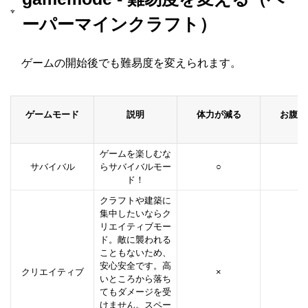
ーパーマインクラフト）
ゲームの開始後でも難易度を変えられます。
ゲームモード
説明
体力が減る
お腹が
ゲームを楽しむな
サバイバル
らサバイバルモー
○
○
ド！
クラフトや建築に
集中したいならク
リエイティブモー
ド。敵に襲われる
こともないため、
安心安全です。高
クリエイティブ
×
×
いところから落ち
てもダメージを受
けません。スペー