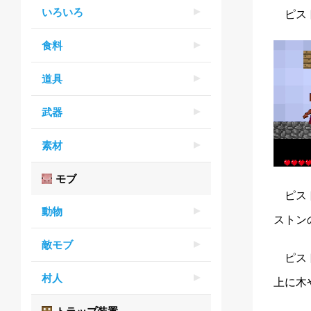
いろいろ
ピス
食料
道具
武器
素材
モブ
ピス
動物
ストン
敵モブ
ピス
村人
上に木