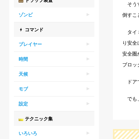
トラップ装置
そう
ゾンビ
倒すこ
コマンド
タイ
り安全
プレイヤー
安全圏
時間
ブロッ
天候
ドア
モブ
でも
設定
テクニック集
いろいろ