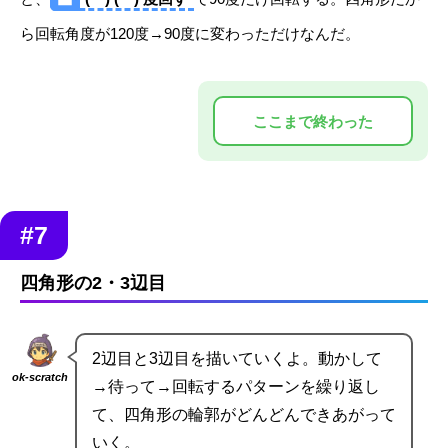
ら回転角度が120度→90度に変わっただけなんだ。
#7
四角形の2・3辺目
2辺目と3辺目を描いていくよ。動かして
ok-scratch
→待って→回転するパターンを繰り返し
て、四角形の輪郭がどんどんできあがって
いく。