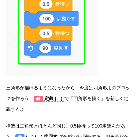
三角形が描けるようになったから、今度は四角形用のブロッ
クを作ろう。
定義 ( )
で「四角形を描く」を新しく定
義するよ。
構造は三角形とほとんど同じ。0.5秒待って100歩進んだあ
と、
( ) ( ) 度回す
で90度だけ回転する。四角形だか