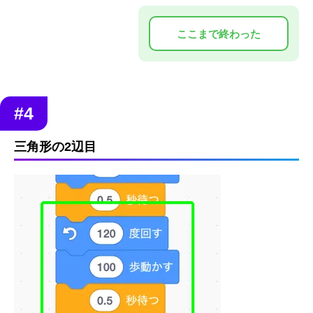
#4
三角形の2辺目