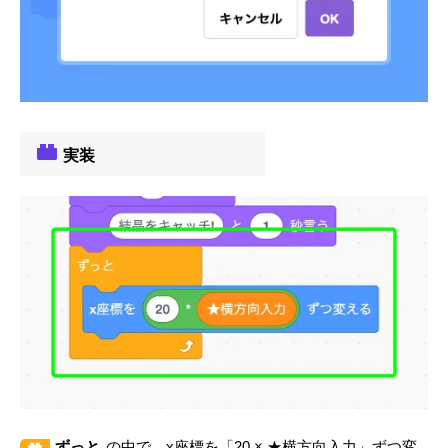
実装
ずっと
の中で、x座標を「20 × ★横方向入力」ずつ変