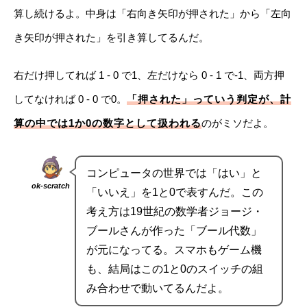
算し続けるよ。中身は「右向き矢印が押された」から「左向
き矢印が押された」を引き算してるんだ。
右だけ押してれば 1 - 0 で1、左だけなら 0 - 1 で-1、両方押
してなければ 0 - 0 で0。
「押された」っていう判定が、計
算の中では1か0の数字として扱われる
のがミソだよ。
コンピュータの世界では「はい」と
ok-scratch
「いいえ」を1と0で表すんだ。この
考え方は19世紀の数学者ジョージ・
ブールさんが作った「ブール代数」
が元になってる。スマホもゲーム機
も、結局はこの1と0のスイッチの組
み合わせで動いてるんだよ。