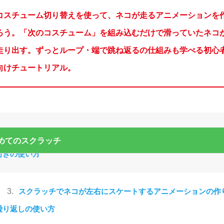
コスチューム切り替えを使って、ネコが走るアニメーションを
ろう。「次のコスチューム」を組み込むだけで滑っていたネコ
走り出す。ずっとループ・端で跳ね返るの仕組みも学べる初心
向けチュートリアル。
1.
スクラッチで順次処理を学ぼう！ネコを左右に動かすアニメ
ンの作り方【初心者向け】
2.
スクラッチでネコが正方形に動くアニメーションの作り方｜
めてのスクラッチ
向きの使い方
3.
スクラッチでネコが左右にスケートするアニメーションの作
繰り返しの使い方