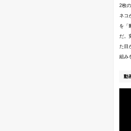
2枚
ネコ
を「
率
だ。
た目
組み
子
動
算
す