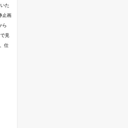
ていた
静止画
と確
から
けで見
か、仕
入れ
引き
激化