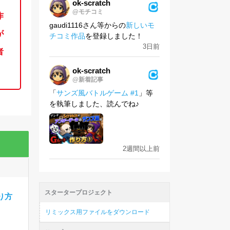
ok-scratch
@モチコミ
作
gaudi1116さん等からの
新しいモ
が
チコミ作品
を登録しました！
3日前
者
ok-scratch
@新着記事
ーシ
「
サンズ風バトルゲーム #1
」等
を執筆しました、読んでね♪
座標
2週間以上前
スタータープロジェクト
り方
リミックス用ファイルをダウンロード