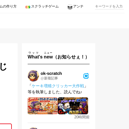
ムの作り方
スクラッチゲーム
アンテ
ワッツ
ニュー
What
's
new
（お知らせぇ！）
じ
ok-scratch
@新着記事
「
ケーキ増殖クリッカー大作戦
」
等を執筆しました、読んでね♪
。
20時間前