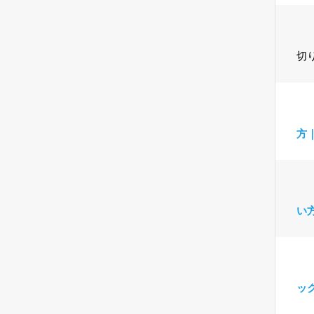
切
方
い
ッ