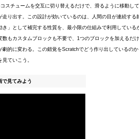
のコスチュームを交互に切り替えるだけで、滑るように移動し
が走り出す。この設計が効いているのは、人間の目が連続する
21.
スクラッチで攻撃シューティングゲームの作り方｜クローン
動き」として補完する性質を、最小限の仕組みで利用している
でバトル設計
変数もカスタムブロックも不要で、1つのブロックを加えるだ
が劇的に変わる。この錯覚をScratchでどう作り出しているの
22.
スクラッチで5秒ぴったり当てゲームの作り方｜タイマーと
を見ていこう。
条件分岐を学ぼう
画で見てみよう
23.
スクラッチでカスタムブロック（関数）の作り方｜足し算・
ツール入門
24.
スクラッチで宇宙シューティングゲームの作り方｜スコアで
る難易度システム