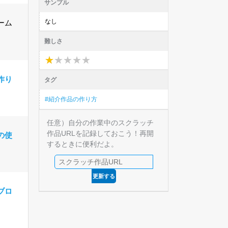
サンプル
なし
ーム
難しさ
★
★
★
★
★
★
★
★
★
★
作り
タグ
#紹介作品の作り方
任意）自分の作業中のスクラッチ
作品URLを記録しておこう！再開
の使
するときに便利だよ。
更新する
ブロ