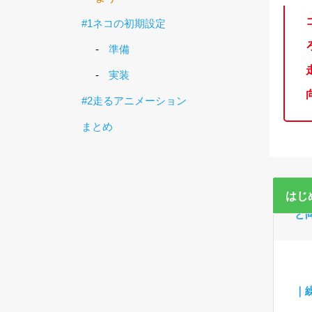
#1ネコの初期設定
準備
実装
#2走るアニメーション
まとめ
ョ
はじ
と
｜