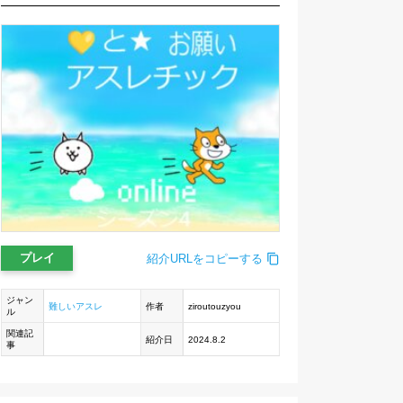
プレイ
紹介URLをコピーする
ジャン
難しいアスレ
作者
ziroutouzyou
ル
関連記
紹介日
2024.8.2
事