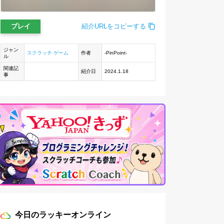
プレイ
紹介URLをコピーする
ジャン
スクラッチ ゲーム
作者
-PinPoint-
ル
関連記
紹介日
2024.1.18
事
今日のラッキーオンライン