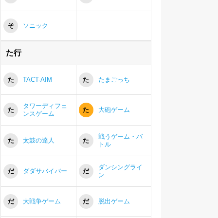
そ
ソニック
た行
た
TACT-AIM
た
たまごっち
タワーディフェ
た
た
大砲ゲーム
ンスゲーム
戦うゲーム・バ
た
太鼓の達人
た
トル
ダンシングライ
だ
ダダサバイバー
だ
ン
だ
大戦争ゲーム
だ
脱出ゲーム