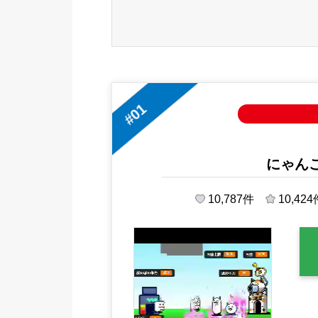
#01
にゃんこ
10,787
件
10,424