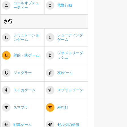
コールオブデュ
こ
こ
荒野行動
ーティー
さ行
シミュレーショ
シューティング
し
し
ンゲーム
ゲーム
ジオメトリーダ
し
射的・銃ゲーム
じ
ッシュ
じ
ジャグラー
す
3Dゲーム
す
スイカゲーム
す
スプラトゥーン
す
スマブラ
す
寿司打
せ
戦車ゲーム
ぜ
ゼルダの伝説