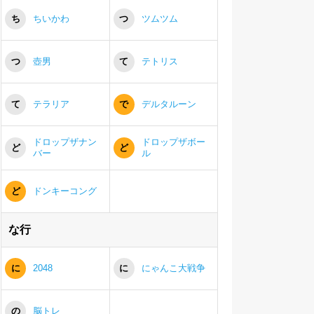
ち
ちいかわ
つ
ツムツム
つ
壺男
て
テトリス
て
テラリア
で
デルタルーン
ドロップザナン
ドロップザボー
ど
ど
バー
ル
ど
ドンキーコング
な行
に
2048
に
にゃんこ大戦争
の
脳トレ