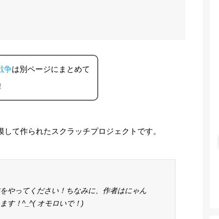
戦争
は別ページにまとめて
！
模して作られたスクラッチプロジェクトです。
をやってください！ちなみに、作者はにゃん
！^_^( オモロいで！)