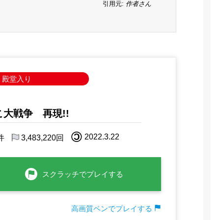
作者さん
大戦争 再現!!
©
2022.3.22
件
3,483,220
回
高画質ペンでプレイする