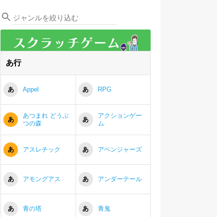
あ行
あ
Appel
あ
RPG
あつまれ どうぶ
アクションゲー
あ
あ
つの森
ム
あ
アスレチック
あ
アベンジャーズ
あ
アモングアス
あ
アンダーテール
あ
青の塔
あ
青鬼