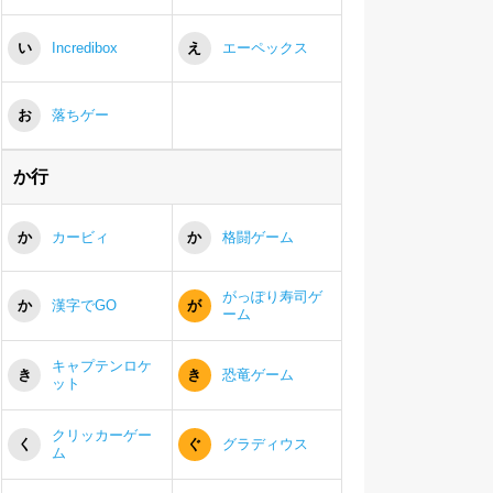
い
Incredibox
え
エーペックス
お
落ちゲー
か行
か
カービィ
か
格闘ゲーム
がっぽり寿司ゲ
か
漢字でGO
が
ーム
キャプテンロケ
き
き
恐竜ゲーム
ット
クリッカーゲー
く
ぐ
グラディウス
ム