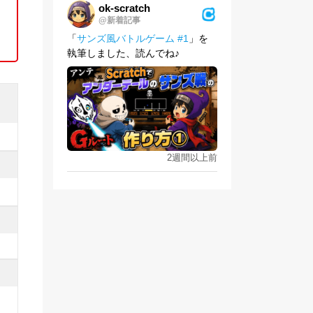
ok-scratch
@新着記事
「
サンズ風バトルゲーム #1
」を
執筆しました、読んでね♪
2週間以上前