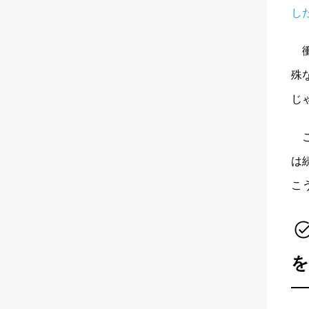
し
殊
じ
は
こ
を