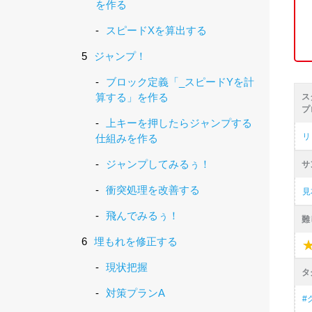
を作る
スピードXを算出する
ジャンプ！
ブロック定義「_スピードYを計
算する」を作る
ス
プ
上キーを押したらジャンプする
リ
仕組みを作る
ジャンプしてみるぅ！
サ
衝突処理を改善する
見
飛んでみるぅ！
難
埋もれを修正する
現状把握
タ
対策プランA
#