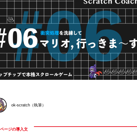
ok-scratch（執筆）