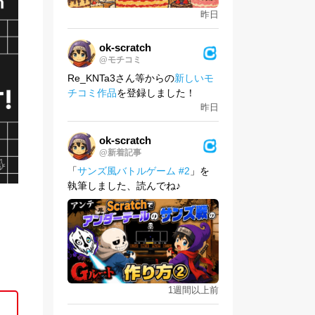
昨日
ok-scratch
@モチコミ
Re_KNTa3さん等からの
新しいモ
チコミ作品
を登録しました！
昨日
ok-scratch
@新着記事
「
サンズ風バトルゲーム #2
」を
執筆しました、読んでね♪
1週間以上前