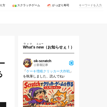
り方
スクラッチゲーム
がっぽり寿司
ワッツ
ニュー
What
's
new
（お知らせぇ！）
ok-scratch
ー
@新着記事
「
ケーキ増殖クリッカー大作戦
」
る
を執筆しました、読んでね♪