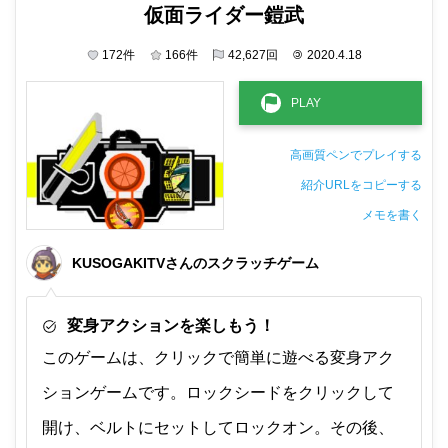
仮面ライダー鎧武
172
件
166
件
42,627
回
©
2020.4.18
高画質ペンでプレイする
紹介URLをコピーする
メモを書く
非公開メモ（このパソコンだけに保存しています）
KUSOGAKITVさんのスクラッチゲーム
変身アクションを楽しもう！
このゲームは、クリックで簡単に遊べる変身アク
ションゲームです。ロックシードをクリックして
開け、ベルトにセットしてロックオン。その後、