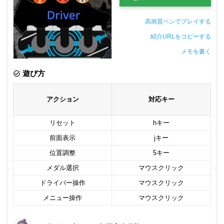
高画質ペンでプレイする
紹介URLをコピーする
メモを書く
非公開メモ（このパソコンだけに保存しています）
遊び方
アクション
対応キー
リセット
hキー
前面表示
jキー
位置調整
5キー
メダル選択
マウスクリック
ドライバー操作
マウスクリック
メニュー操作
マウスクリック