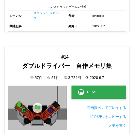
このスクラッチゲームの情報
スクラッチ 仮面ライ
ジャンル
作者
kingoqto
ダー
関連記事
紹介日
2022.7.7
#14
ダブルドライバー 自作メモリ集
57
件
57
件
3,724
回
©
2020.6.7
高画質ペンでプレイする
紹介URLをコピーする
メモを書く
非公開メモ（このパソコンだけに保存しています）