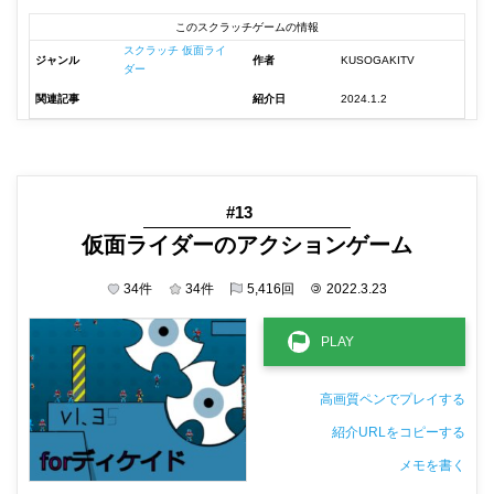
このスクラッチゲームの情報
スクラッチ 仮面ライ
ジャンル
作者
KUSOGAKITV
ダー
関連記事
紹介日
2024.1.2
#13
仮面ライダーのアクションゲーム
34
件
34
件
5,416
回
©
2022.3.23
高画質ペンでプレイする
紹介URLをコピーする
メモを書く
非公開メモ（このパソコンだけに保存しています）