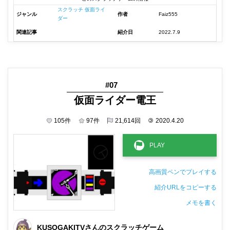
スクラッチ 仮面ライ
ジャンル
作者
Faiz555
ダー
関連記事
紹介日
2022.7.9
#07
仮面ライダー電王
105
件
97
件
21,614
回
©
2020.4.20
高画質ペンでプレイする
紹介URLをコピーする
メモを書く
非公開メモ（このパソコンだけに保存しています）
KUSOGAKITVさんのスクラッチゲーム