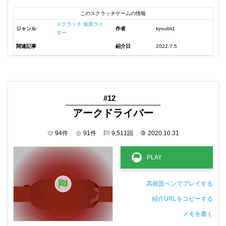
このスクラッチゲームの情報
スクラッチ 仮面ライ
ジャンル
作者
kyoubli1
ダー
関連記事
紹介日
2022.7.5
#12
アークドライバー
94
件
91
件
9,511
回
©
2020.10.31
高画質ペンでプレイする
紹介URLをコピーする
メモを書く