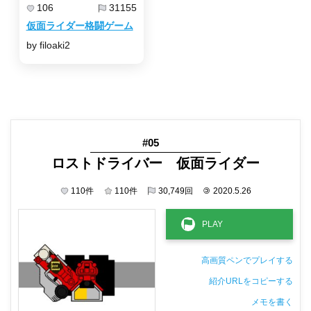
106
31155
仮面ライダー格闘ゲーム
by filoaki2
#05
ロストドライバー 仮面ライダー
110
件
110
件
30,749
回
©
2020.5.26
高画質ペンでプレイする
紹介URLをコピーする
メモを書く