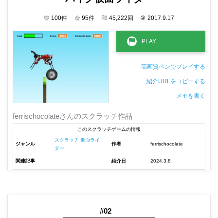
100
件
95
件
45,222
回
©
2017.9.17
高画質ペンでプレイする
紹介URLをコピーする
メモを書く
非公開メモ（このパソコンだけに保存しています）
ferrischocolateさんのスクラッチ作品
このスクラッチゲームの情報
スクラッチ 仮面ライ
ジャンル
作者
ferrischocolate
ダー
関連記事
紹介日
2024.3.8
#02