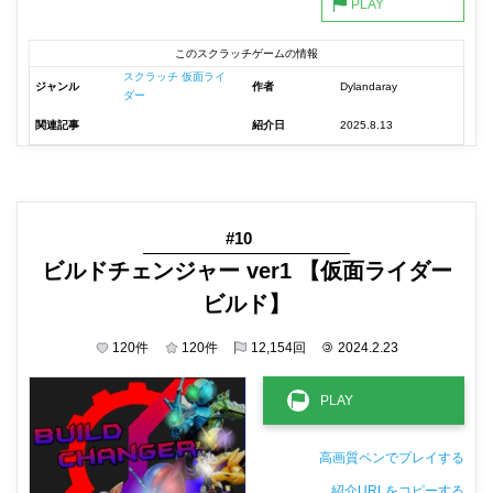
このスクラッチゲームの情報
スクラッチ 仮面ライ
ジャンル
作者
Dylandaray
ダー
関連記事
紹介日
2025.8.13
#10
ビルドチェンジャー ver1 【仮面ライダー
ビルド】
120
件
120
件
12,154
回
©
2024.2.23
高画質ペンでプレイする
紹介URLをコピーする