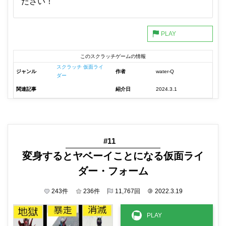
ださい！
このスクラッチゲームの情報
スクラッチ 仮面ライ
ジャンル
作者
water-Q
ダー
関連記事
紹介日
2024.3.1
#11
変身するとヤベーイことになる仮面ライ
ダー・フォーム
243
件
236
件
11,767
回
©
2022.3.19