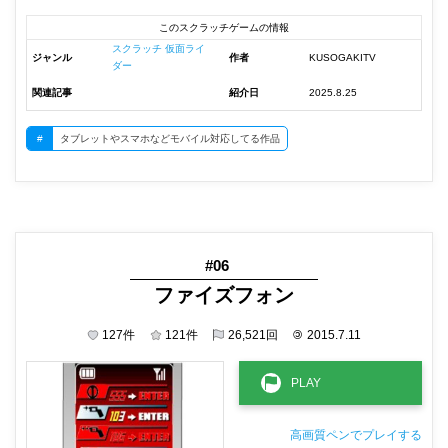
このスクラッチゲームの情報
スクラッチ 仮面ライ
ジャンル
作者
KUSOGAKITV
ダー
関連記事
紹介日
2025.8.25
#
タブレットやスマホなどモバイル対応してる作品
#06
ファイズフォン
127
件
121
件
26,521
回
©
2015.7.11
高画質ペンでプレイする