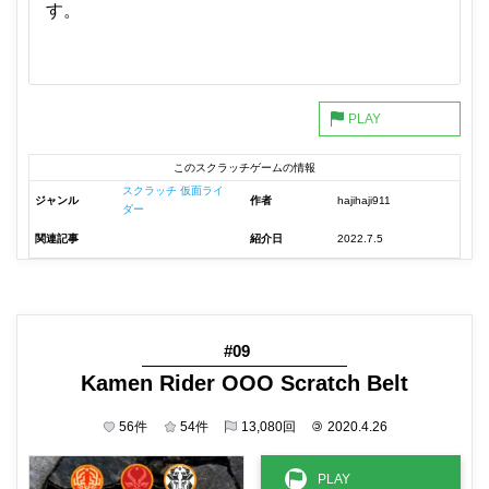
す。
このスクラッチゲームの情報
スクラッチ 仮面ライ
ジャンル
作者
hajihaji911
ダー
関連記事
紹介日
2022.7.5
#09
Kamen Rider OOO Scratch Belt
56
件
54
件
13,080
回
©
2020.4.26