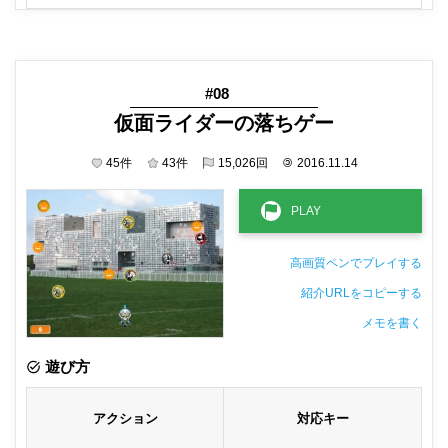
#08
仮面ライダーの落ちゲー
45
件
43
件
15,026
回
©
2016.11.14
高画質ペンでプレイする
紹介URLをコピーする
メモを書く
非公開メモ（このパソコンだけに保存しています）
遊び方
アクション
対応キー