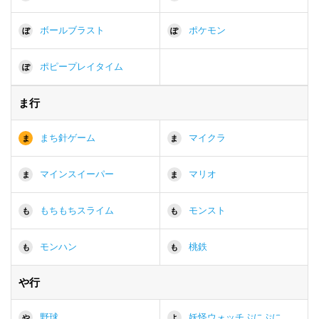
ボールブラスト
ポケモン
ぼ
ぽ
ポピープレイタイム
ぽ
ま行
まち針ゲーム
マイクラ
ま
ま
マインスイーパー
マリオ
ま
ま
もちもちスライム
モンスト
も
も
モンハン
桃鉄
も
も
や行
野球
妖怪ウォッチぷにぷに
や
よ