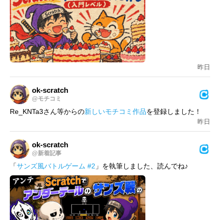
昨日
ok-scratch
@モチコミ
Re_KNTa3さん等からの
新しいモチコミ作品
を登録しました！
昨日
ok-scratch
@新着記事
「
サンズ風バトルゲーム #2
」を執筆しました、読んでね♪