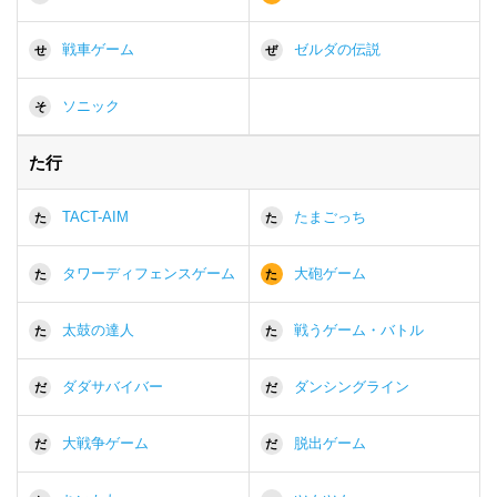
戦車ゲーム
ゼルダの伝説
せ
ぜ
ソニック
そ
た行
TACT-AIM
たまごっち
た
た
タワーディフェンスゲーム
大砲ゲーム
た
た
太鼓の達人
戦うゲーム・バトル
た
た
ダダサバイバー
ダンシングライン
だ
だ
大戦争ゲーム
脱出ゲーム
だ
だ