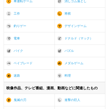
車運転ゲーム
消しゴム落とし
く
け
工作
将棋
こ
し
釣りゲー
デザインゲーム
つ
で
電車
ドナルド（マック）
で
ど
バイク
パズル
ば
ぱ
ベイブレード
メダルゲーム
べ
め
迷路
料理
め
り
映像作品、テレビ番組、漫画、動画などに関連したもの
鬼滅の刃
進撃の巨人
き
し