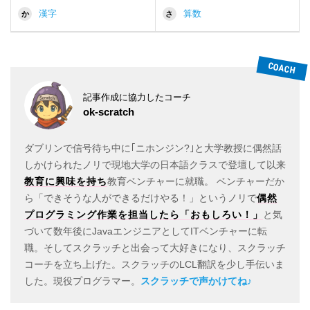
漢字
算数
か
さ
記事作成に協力したコーチ
ok-scratch
ダブリンで信号待ち中に｢ニホンジン?｣と大学教授に偶然話
しかけられたノリで現地大学の日本語クラスで登壇して以来
教育に興味を持ち
教育ベンチャーに就職。 ベンチャーだか
ら「できそうな人ができるだけやる！」というノリで
偶然
プログラミング作業を担当したら「おもしろい！」
と気
づいて数年後にJavaエンジニアとしてITベンチャーに転
職。そしてスクラッチと出会って大好きになり、スクラッチ
コーチを立ち上げた。スクラッチのLCL翻訳を少し手伝いま
した。現役プログラマー。
スクラッチで声かけてね♪