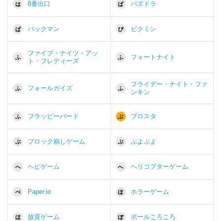
8番出口
パズドラ
は
ぱ
パックマン
ピクミン
ぱ
ぴ
ファイブ・ナイツ・アッ
フォートナイト
ふ
ふ
ト・フレディーズ
フライデー・ナイト・ファ
フォールガイズ
ふ
ふ
ンキン
フラッピーバード
ブロスタ
ふ
ぶ
ブロック崩しゲーム
ぷよぷよ
ぶ
ぷ
ヘビゲーム
ヘリコプターゲーム
へ
へ
Paper.io
ホラーゲーム
ぺ
ほ
放置ゲーム
ボールころころ
ほ
ぼ