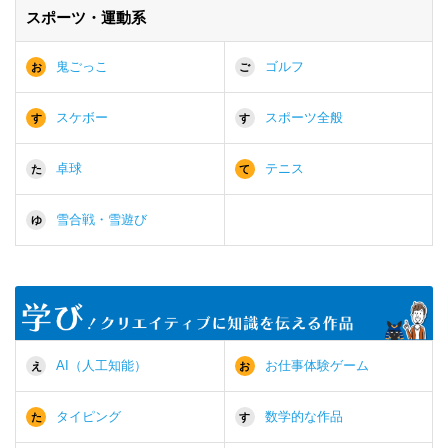
スポーツ・運動系
鬼ごっこ
ゴルフ
お
ご
スケボー
スポーツ全般
す
す
卓球
テニス
た
て
雪合戦・雪遊び
ゆ
AI（人工知能）
お仕事体験ゲーム
え
お
タイピング
数学的な作品
た
す