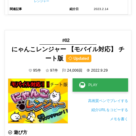
レンジャー
関連記事
紹介日
2023.2.14
#02
にゃんこレンジャー 【モバイル対応】 チ
ート版
◇ Updated
95
件
97
件
24,006
回
©
2022.9.29
高画質ペンでプレイする
紹介URLをコピーする
メモを書く
非公開メモ（このパソコンだけに保存しています）
遊び方