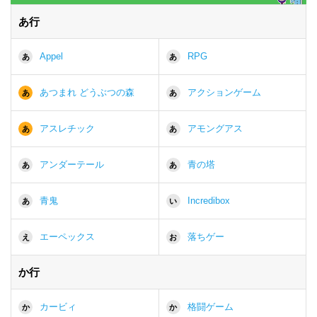
あ行
Appel
RPG
あ
あ
あつまれ どうぶつの森
アクションゲーム
あ
あ
アスレチック
アモングアス
あ
あ
アンダーテール
青の塔
あ
あ
青鬼
Incredibox
あ
い
エーペックス
落ちゲー
え
お
か行
カービィ
格闘ゲーム
か
か