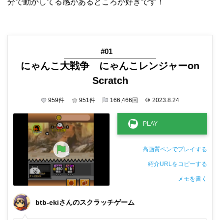
分で動かしてる感があるところが好きです！
#01
にゃんこ大戦争 にゃんこレンジャーon
Scratch
959
件
951
件
166,466
回
©
2023.8.24
高画質ペンでプレイする
紹介URLをコピーする
メモを書く
非公開メモ（このパソコンだけに保存しています）
btb-ekiさんのスクラッチゲーム