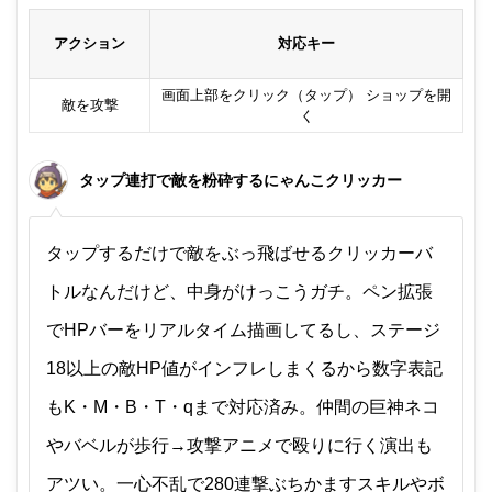
アクション
対応キー
画面上部をクリック（タップ） ショップを開
敵を攻撃
く
タップ連打で敵を粉砕するにゃんこクリッカー
タップするだけで敵をぶっ飛ばせるクリッカーバ
トルなんだけど、中身がけっこうガチ。ペン拡張
でHPバーをリアルタイム描画してるし、ステージ
18以上の敵HP値がインフレしまくるから数字表記
もK・M・B・T・qまで対応済み。仲間の巨神ネコ
やバベルが歩行→攻撃アニメで殴りに行く演出も
アツい。一心不乱で280連撃ぶちかますスキルやボ