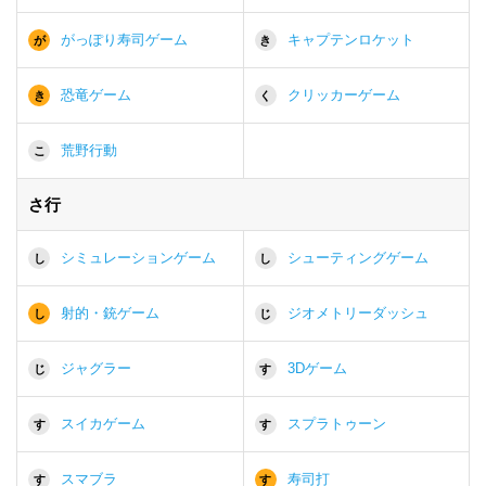
がっぽり寿司ゲーム
キャプテンロケット
が
き
恐竜ゲーム
クリッカーゲーム
き
く
荒野行動
こ
さ行
シミュレーションゲーム
シューティングゲーム
し
し
射的・銃ゲーム
ジオメトリーダッシュ
し
じ
ジャグラー
3Dゲーム
じ
す
スイカゲーム
スプラトゥーン
す
す
スマブラ
寿司打
す
す