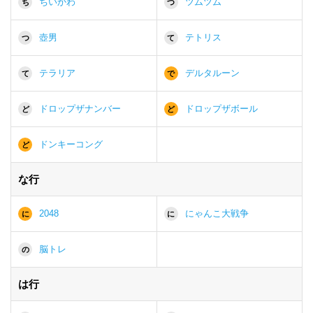
ちいかわ
ツムツム
ち
つ
壺男
テトリス
つ
て
テラリア
デルタルーン
て
で
ドロップザナンバー
ドロップザボール
ど
ど
ドンキーコング
ど
な行
2048
にゃんこ大戦争
に
に
脳トレ
の
は行