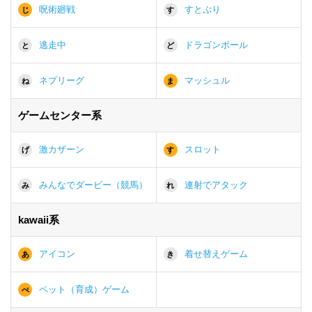
呪術廻戦
すとぷり
じ
す
逃走中
ドラゴンボール
と
ど
ネプリーグ
マッシュル
ね
ま
ゲームセンター系
激カザーン
スロット
げ
す
みんなでダービー（競馬）
連射でアタック
み
れ
kawaii系
アイコン
着せ替えゲーム
あ
き
ペット（育成）ゲーム
ぺ