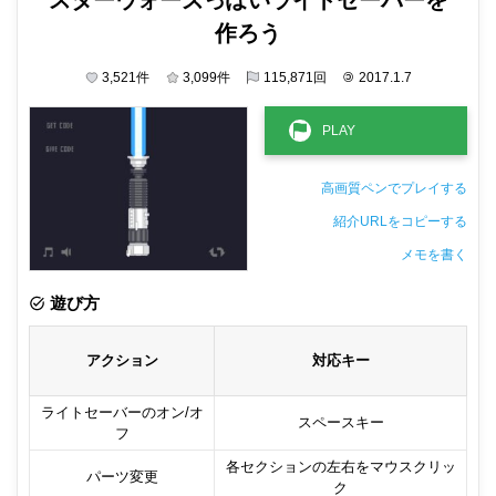
作ろう
3,521
件
3,099
件
115,871
回
©
2017.1.7
高画質ペンでプレイする
紹介URLをコピーする
メモを書く
非公開メモ（このパソコンだけに保存しています）
遊び方
アクション
対応キー
ライトセーバーのオン/オ
スペースキー
フ
各セクションの左右をマウスクリッ
パーツ変更
ク