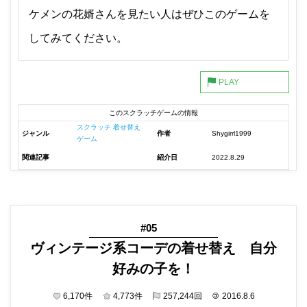
ケメンの花婿さんを見たい人はぜひこのゲームを
してみてください。
このスクラッチゲームの情報
スクラッチ 着せ替え
ジャンル
作者
Shygirrl1999
ゲーム
関連記事
紹介日
2022.8.29
#05
ヴィンテージ系コーデの着せ替え 自分
好みの子を！
6,170
件
4,773
件
257,244
回
©
2016.8.6