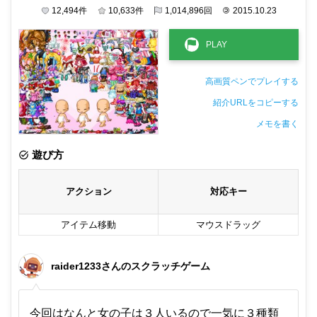
12,494
件
10,633
件
1,014,896
回
©
2015.10.23
高画質ペンでプレイする
紹介URLをコピーする
メモを書く
非公開メモ（このパソコンだけに保存しています）
遊び方
アクション
対応キー
アイテム移動
マウスドラッグ
raider1233さんのスクラッチゲーム
今回はなんと女の子は３人いるので一気に３種類