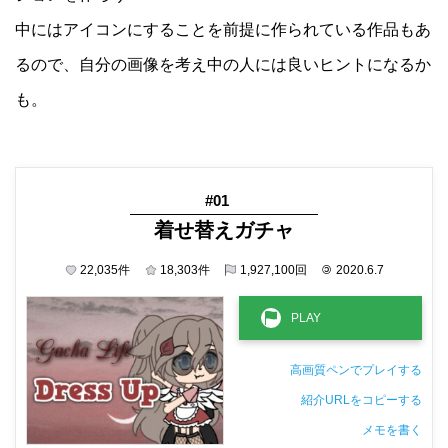
中にはアイコンにすることを前提に作られている作品もあ
るので、自分の画像を考え中の人には良いヒントになるか
も。
#01
着せ替えガチャ
22,035
件
18,303
件
1,927,100
回
©
2020.6.7
高画質ペンでプレイする
紹介URLをコピーする
メモを書く