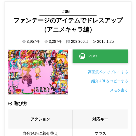
#06
ファンテージのアイテムでドレスアップ
（アニメキャラ編）
3,957
件
3,287
件
208,360
回
©
2015.1.25
高画質ペンでプレイする
紹介URLをコピーする
メモを書く
非公開メモ（このパソコンだけに保存しています）
遊び方
アクション
対応キー
自分好みに着せ替え
マウス