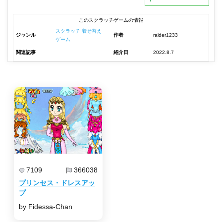
このスクラッチゲームの情報
スクラッチ 着せ替え
ジャンル
作者
raider1233
ゲーム
関連記事
紹介日
2022.8.7
7109
366038
プリンセス・ドレスアッ
プ
by Fidessa-Chan