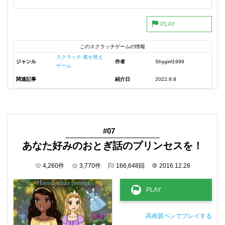
このスクラッチゲームの情報
スクラッチ 着せ替え
ジャンル
作者
Shygirrl1999
ゲーム
関連記事
紹介日
2022.9.8
#07
あなた好みのおとぎ話のプリンセスを！
4,260
件
3,770
件
166,648
回
©
2016.12.28
高画質ペンでプレイする