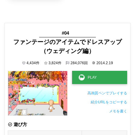
#04
ファンテージのアイテムでドレスアップ
（ウェディング編）
4,434
件
3,824
件
284,076
回
©
2014.2.19
高画質ペンでプレイする
紹介URLをコピーする
メモを書く
非公開メモ（このパソコンだけに保存しています）
遊び方