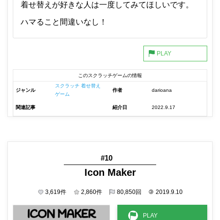
着せ替えが好きな人は一度してみてほしいです。
ハマること間違いなし！
このスクラッチゲームの情報
スクラッチ 着せ替え
ジャンル
作者
darioana
ゲーム
関連記事
紹介日
2022.9.17
#10
Icon Maker
3,619
件
2,860
件
80,850
回
©
2019.9.10