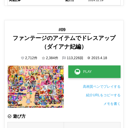
関連記事
紹介日
2024.11.19
#09
ファンテージのアイテムでドレスアップ
（ダイアナ妃編）
2,712
件
2,384
件
113,226
回
©
2015.4.18
高画質ペンでプレイする
紹介URLをコピーする
メモを書く
非公開メモ（このパソコンだけに保存しています）
遊び方