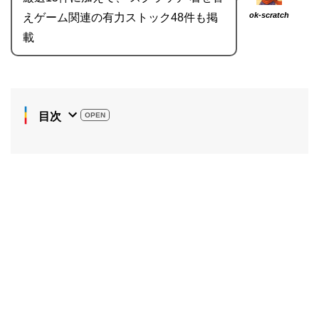
ok-scratch
えゲーム関連の有力ストック48件も掲
載
目次