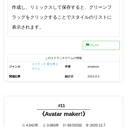
作成し、リミックスして保存すると、グリーンフ
ラッグをクリックすることでスタイルのリストに
表示されます。
このスクラッチゲームの情報
スクラッチ 着せ替え
ジャンル
作者
amylaser
ゲーム
関連記事
紹介日
2023.6.4
#11
《Avatar maker!》
4,042
件
3,083
件
69,502
回
©
2020.12.7