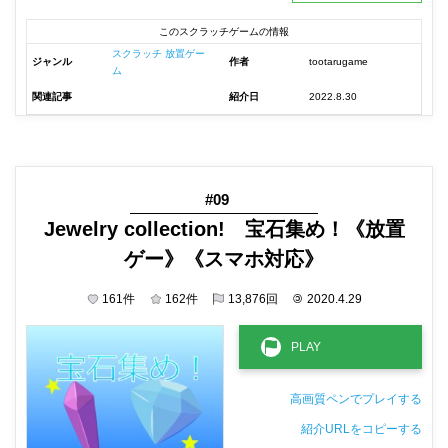
このスクラッチゲームの情報
スクラッチ 放置ゲー
ジャンル
作者
tootarugame
ム
関連記事
紹介日
2022.8.30
#09
Jewelry collection! 宝石集め！《放置
ゲー》《スマホ対応》
161
件
162
件
13,876
回
©
2020.4.29
高画質ペンでプレイする
紹介URLをコピーする