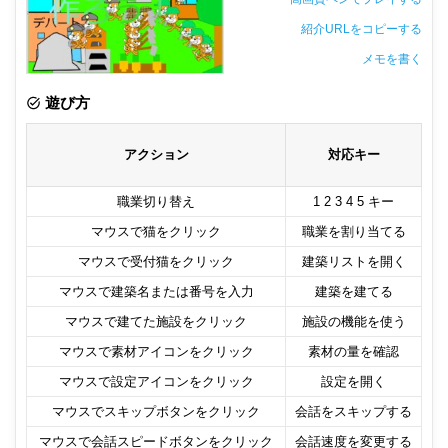
紹介URLをコピーする
メモを書く
非公開メモ（このパソコンだけに保存しています）
遊び方
アクション
対応キー
職業切り替え
1 2 3 4 5 キー
マウスで猫をクリック
職業を割り当てる
マウスで受付猫をクリック
建築リストを開く
マウスで建築名または番号を入力
建築を建てる
マウスで建てた施設をクリック
施設の機能を使う
マウスで素材アイコンをクリック
素材の量を確認
マウスで設定アイコンをクリック
設定を開く
マウスでスキップボタンをクリック
会話をスキップする
マウスで会話スピードボタンをクリック
会話速度を変更する