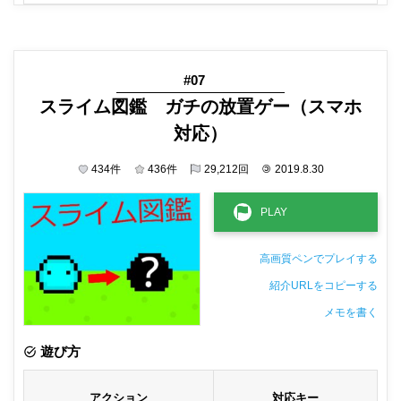
#07
スライム図鑑 ガチの放置ゲー（スマホ
対応）
434
件
436
件
29,212
回
©
2019.8.30
高画質ペンでプレイする
紹介URLをコピーする
メモを書く
非公開メモ（このパソコンだけに保存しています）
遊び方
アクション
対応キー