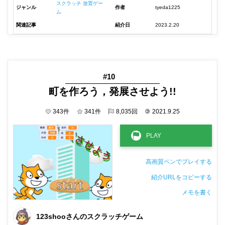
スクラッチ 放置ゲー
ジャンル
作者
tyeda1225
ム
関連記事
紹介日
2023.2.20
#10
町を作ろう，発展させよう!!
343
件
341
件
8,035
回
©
2021.9.25
高画質ペンでプレイする
紹介URLをコピーする
メモを書く
非公開メモ（このパソコンだけに保存しています）
123shooさんのスクラッチゲーム