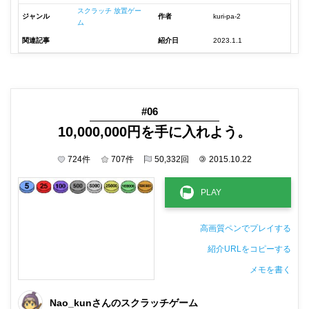
スクラッチ 放置ゲー
ジャンル
作者
kuri-pa-2
ム
関連記事
紹介日
2023.1.1
#06
10,000,000円を手に入れよう。
724
件
707
件
50,332
回
©
2015.10.22
高画質ペンでプレイする
紹介URLをコピーする
メモを書く
非公開メモ（このパソコンだけに保存しています）
Nao_kunさんのスクラッチゲーム