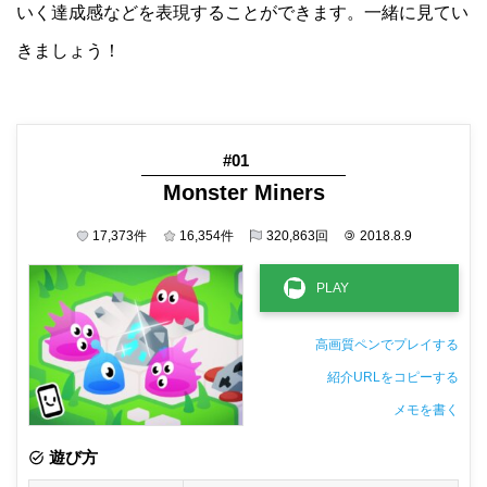
いく達成感などを表現することができます。一緒に見てい
きましょう！
#01
Monster Miners
17,373
件
16,354
件
320,863
回
©
2018.8.9
高画質ペンでプレイする
紹介URLをコピーする
メモを書く
非公開メモ（このパソコンだけに保存しています）
遊び方