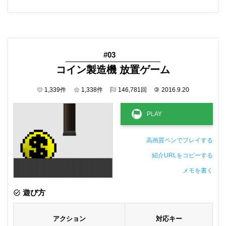
#03
コイン製造機 放置ゲーム
1,339
件
1,338
件
146,781
回
©
2016.9.20
高画質ペンでプレイする
紹介URLをコピーする
メモを書く
非公開メモ（このパソコンだけに保存しています）
遊び方
アクション
対応キー