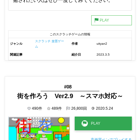
癒されたい人はぜひ一度してみてください。
このスクラッチゲームの情報
スクラッチ 放置ゲー
ジャンル
作者
uityan2
ム
関連記事
紹介日
2023.3.5
#08
街を作ろう Ver2.9 ～スマホ対応～
490
件
489
件
26,800
回
©
2020.5.24
高画質ペンでプレイする