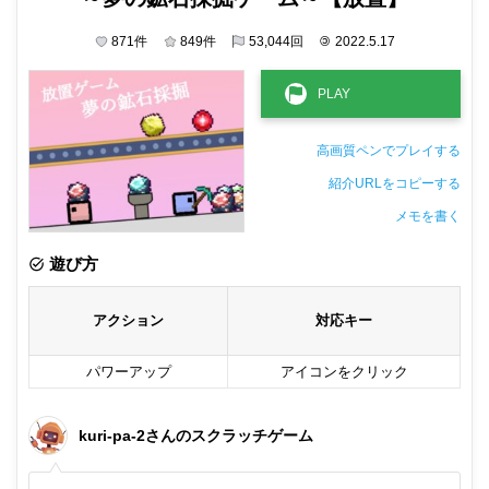
871
件
849
件
53,044
回
©
2022.5.17
高画質ペンでプレイする
紹介URLをコピーする
メモを書く
非公開メモ（このパソコンだけに保存しています）
遊び方
アクション
対応キー
パワーアップ
アイコンをクリック
kuri-pa-2さんのスクラッチゲーム