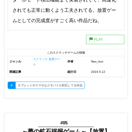
されても正常に動くよう工夫されてる。放置ゲー
ムとしての完成度がすごく高い作品だね。
このスクラッチゲームの情報
スクラッチ 放置ゲー
ジャンル
作者
Nao_kun
ム
関連記事
紹介日
2024.5.12
#
タブレットやスマホなどモバイル対応してる作品
#05
～夢の鉱石採掘ゲーム～【放置】