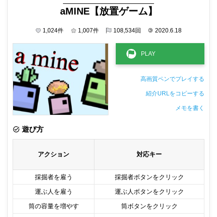
aMINE【放置ゲーム】
1,024
件
1,007
件
108,534
回
©
2020.6.18
高画質ペンでプレイする
紹介URLをコピーする
メモを書く
非公開メモ（このパソコンだけに保存しています）
遊び方
アクション
対応キー
採掘者を雇う
採掘者ボタンをクリック
運ぶ人を雇う
運ぶ人ボタンをクリック
筒の容量を増やす
筒ボタンをクリック