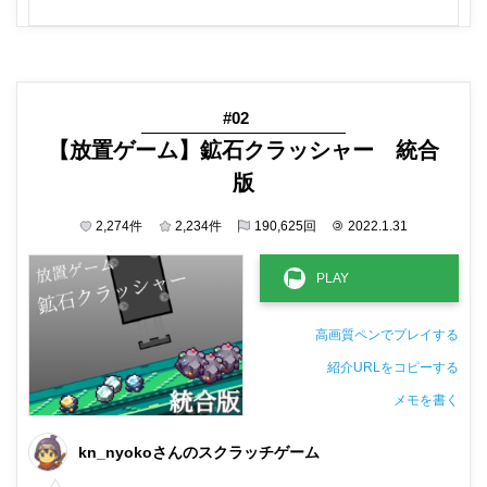
#02
【放置ゲーム】鉱石クラッシャー 統合
版
2,274
件
2,234
件
190,625
回
©
2022.1.31
高画質ペンでプレイする
紹介URLをコピーする
メモを書く
非公開メモ（このパソコンだけに保存しています）
kn_nyokoさんのスクラッチゲーム