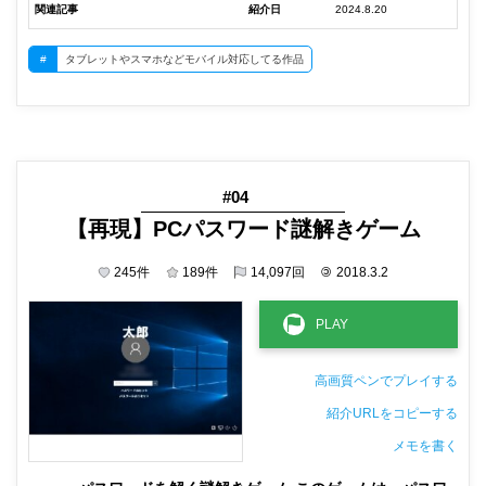
関連記事
紹介日
2024.8.20
#
タブレットやスマホなどモバイル対応してる作品
#04
【再現】PCパスワード謎解きゲーム
245
件
189
件
14,097
回
©
2018.3.2
高画質ペンでプレイする
紹介URLをコピーする
メモを書く
非公開メモ（このパソコンだけに保存しています）