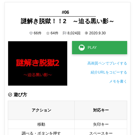
#06
謎解き脱獄！！2 ～迫る黒い影～
66
件
64
件
8,024
回
©
2020.9.30
高画質ペンでプレイする
紹介URLをコピーする
メモを書く
非公開メモ（このパソコンだけに保存しています）
遊び方
アクション
対応キー
移動
矢印キー
調べる・ボタンを押す
スペースキー