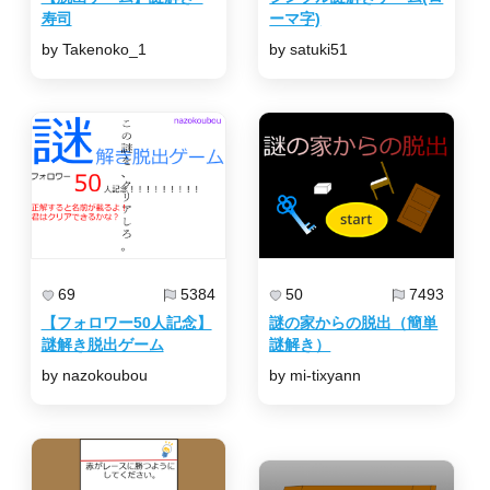
寿司
ーマ字)
by Takenoko_1
by satuki51
69
5384
50
7493
【フォロワー50人記念】
謎の家からの脱出（簡単
謎解き脱出ゲーム
謎解き）
by nazokoubou
by mi-tixyann