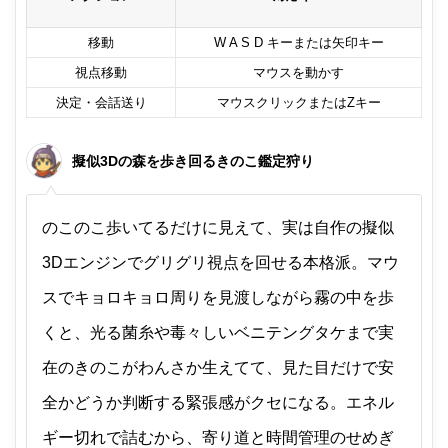
移動
W A S D キーまたは矢印キー
視点移動
マウスを動かす
決定・会話送り
マウスクリックまたはZキー
擬似3Dの森を歩き回るきのこ鑑定狩り
のこのこ歩いてるだけに見えて、実は自作の擬似
3Dエンジンでグリグリ視点を回せる本格派。マウ
スでキョロキョロ周りを見渡しながら霧の中を歩
くと、光る菌糸や毒々しいベニテングタケまで実
在のきのこがわんさか生えてて、見た目だけで安
全かどうか判断する緊張感がクセになる。エネル
ギー切れで詰むから、寄り道と時間管理のせめぎ