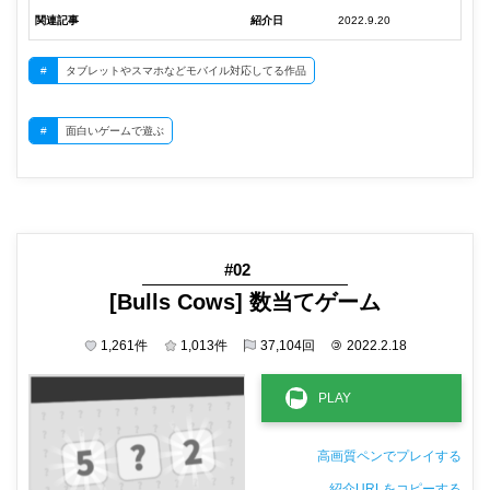
関連記事
紹介日
2022.9.20
#
タブレットやスマホなどモバイル対応してる作品
#
面白いゲームで遊ぶ
#02
[Bulls Cows] 数当てゲーム
1,261
件
1,013
件
37,104
回
©
2022.2.18
高画質ペンでプレイする
紹介URLをコピーする