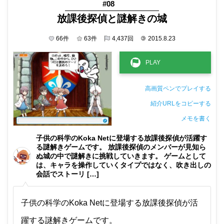
#08
放課後探偵と謎解きの城
66
件
63
件
4,437
回
©
2015.8.23
高画質ペンでプレイする
紹介URLをコピーする
メモを書く
非公開メモ（このパソコンだけに保存しています）
子供の科学のKoka Netに登場する放課後探偵が活躍す
る謎解きゲームです。 放課後探偵のメンバーが見知ら
ぬ城の中で謎解きに挑戦していきます。 ゲームとして
は、キャラを操作していくタイプではなく、吹き出しの
会話でストーリ […]
子供の科学のKoka Netに登場する放課後探偵が活
躍する謎解きゲームです。