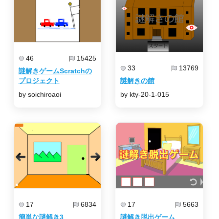
46
15425
33
13769
謎解きゲームScratchの
プロジェクト
謎解きの館
by soichiroaoi
by kty-20-1-015
17
6834
17
5663
簡単な謎解き3
謎解き脱出ゲーム