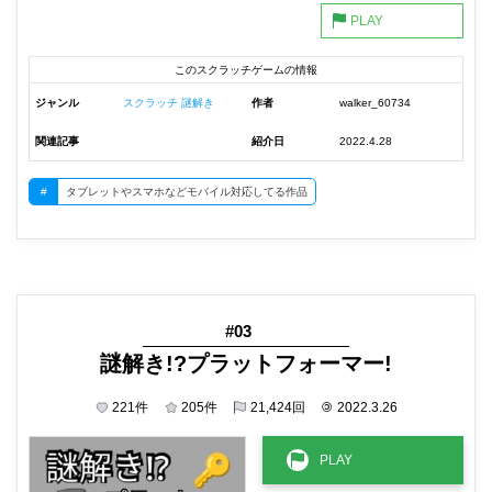
このスクラッチゲームの情報
ジャンル
スクラッチ 謎解き
作者
walker_60734
関連記事
紹介日
2022.4.28
#
タブレットやスマホなどモバイル対応してる作品
#03
謎解き!?プラットフォーマー!
221
件
205
件
21,424
回
©
2022.3.26