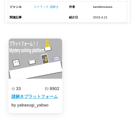
ジャンル
スクラッチ 謎解き
作者
kamidesukara
関連記事
紹介日
2023.4.21
33
8902
謎解きプラットフォーム
by yabasugi_yabao