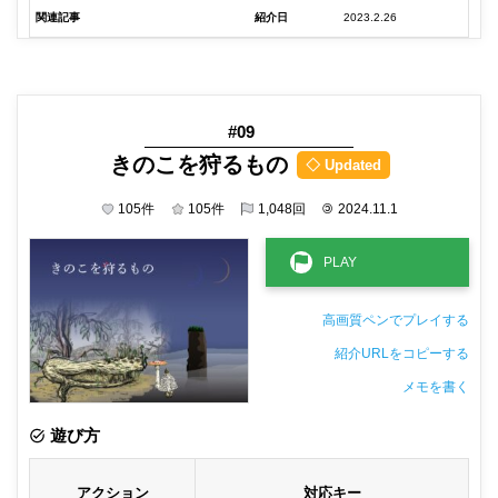
関連記事
紹介日
2023.2.26
#09
きのこを狩るもの
◇ Updated
105
件
105
件
1,048
回
©
2024.11.1
高画質ペンでプレイする
紹介URLをコピーする
メモを書く
非公開メモ（このパソコンだけに保存しています）
遊び方
アクション
対応キー