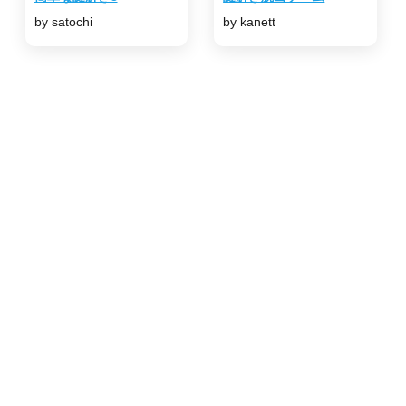
by satochi
by kanett