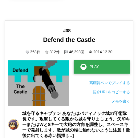
#08
Defend the Castle
358
件
312
件
46,393
回
©
2014.12.30
高画質ペンでプレイする
紹介URLをコピーする
メモを書く
非公開メモ（このパソコンだけに保存しています）
城を守るキャプテン あなたはバディノック城の守衛隊
長です。攻撃してくる敵から城を守りましょう。矢印キ
ーまたはWとSキーで大砲の方向を調整し、スペースキ
ーで発射します。敵が城の端に触れないように注意！最
後に出てくる赤い指揮 […]