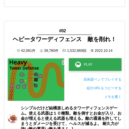
#02
ヘビータワーディフェンス 敵を削れ！
42,081
件
39,780
件
1,532,869
回
©
2022.10.14
高画質ペンでプレイする
紹介URLをコピーする
メモを書く
非公開メモ（このパソコンだけに保存しています）
シンプルだけど結構楽しめるタワーディフェンスゲー
ム。使える武器は１０種類。敵を倒すとお金が入り、お
金が増えると使える武器も増える。敵の通過を許してし
まうとダメージを受けて、ヘルスが減るよ。 耐久力が
強い敵や素早い敵を逃さ […]