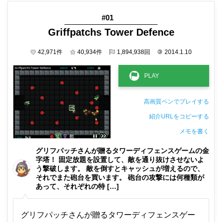
#01
Griffpatchs Tower Defence
42,971
件
40,934
件
1,894,938
回
©
2014.1.10
高画質ペンでプレイする
紹介URLをコピーする
メモを書く
非公開メモ（このパソコンだけに保存しています）
グリフパッチさんが贈るタワーディフェンスゲームの金
字塔！ 固定放題を設置して、敵を通り抜けさせないよ
う撃破します。 敵を倒すとキャッシュが増えるので、
それでまた砲台を買います。 砲台の攻撃には何種類が
あって、それぞれの特 […]
グリフパッチさんが贈るタワーディフェンスゲー