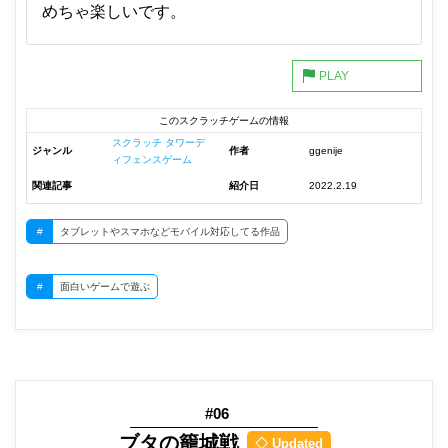
めちゃ楽しいです。
このスクラッチゲームの情報
スクラッチ タワーデ
ジャンル
作者
ggenije
ィフェンスゲーム
関連記事
紹介日
2022.2.19
#
タブレットやスマホなどモバイル対応してる作品
#
面白いゲームで遊ぶ
#06
ブタの籠城戦
◇ Updated