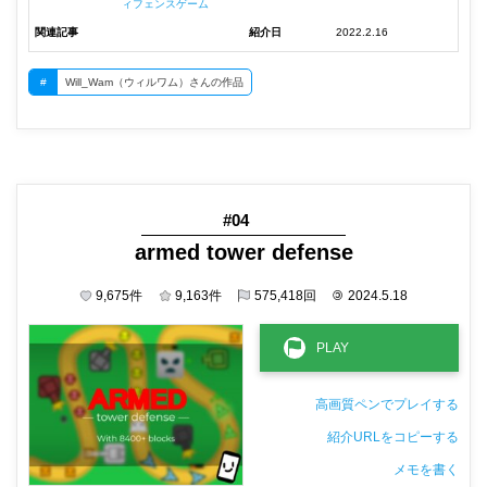
ィフェンスゲーム
関連記事
紹介日
2022.2.16
#
Will_Wam（ウィルワム）さんの作品
#04
armed tower defense
9,675
件
9,163
件
575,418
回
©
2024.5.18
高画質ペンでプレイする
紹介URLをコピーする
メモを書く