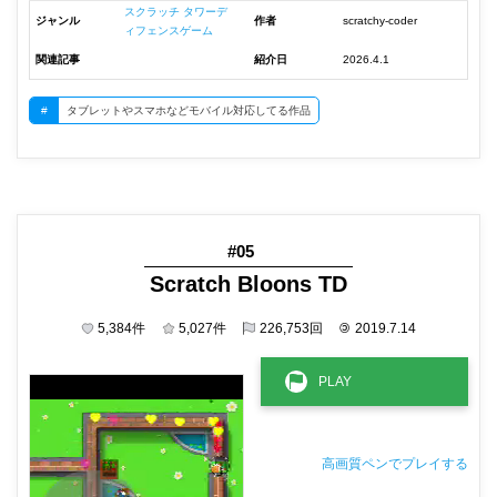
スクラッチ タワーデ
ジャンル
作者
scratchy-coder
ィフェンスゲーム
関連記事
紹介日
2026.4.1
#
タブレットやスマホなどモバイル対応してる作品
#05
Scratch Bloons TD
5,384
件
5,027
件
226,753
回
©
2019.7.14
高画質ペンでプレイする