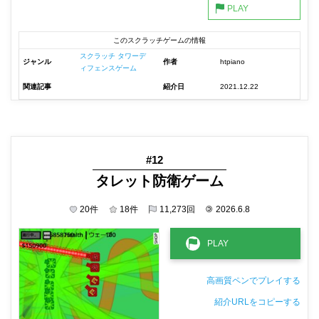
このスクラッチゲームの情報
スクラッチ タワーデ
ジャンル
作者
htpiano
ィフェンスゲーム
関連記事
紹介日
2021.12.22
#12
タレット防衛ゲーム
20
件
18
件
11,273
回
©
2026.6.8
高画質ペンでプレイする
紹介URLをコピーする