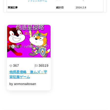
ィフェンスゲーム
関連記事
紹介日
2024.2.8
367
36519
他惑星侵略 激ムズ：宇
宙征服ゲーム
by anmonaitosan