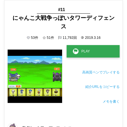
#11
にゃんこ大戦争っぽいタワーディフェン
ス
53
件
51
件
11,792
回
©
2019.3.16
高画質ペンでプレイする
紹介URLをコピーする
メモを書く
非公開メモ（このパソコンだけに保存しています）