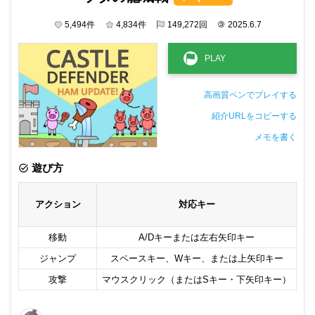
5,494
件
4,834
件
149,272
回
©
2025.6.7
高画質ペンでプレイする
紹介URLをコピーする
メモを書く
非公開メモ（このパソコンだけに保存しています）
遊び方
アクション
対応キー
移動
A/Dキーまたは左右矢印キー
ジャンプ
スペースキー、Wキー、または上矢印キー
攻撃
マウスクリック（またはSキー・下矢印キー）