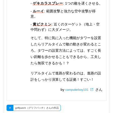
ゲキカラスプレー
: 1つの敵を遅くさせる。
ルーイ
: 範囲攻撃と強力な空中攻撃が得
意。
黄ピクミン
: 近くのターゲット（地上・空
中問わず）に大ダメージ。
そして、特に気に入った機能がタワーを設置
したらリアルタイムで敵の動きが変わるとこ
ろ。タワーの設置方法によっては、すごく長
い距離を歩かせることもできるから、工夫し
たら無双できるかも！？
リアルタイムで進路が変わるのは、進路の設
計をしっかり演算してる証拠！すごい！
by
さん
computerboy101
#
griffpatch（グリフパッチ）さんの作品