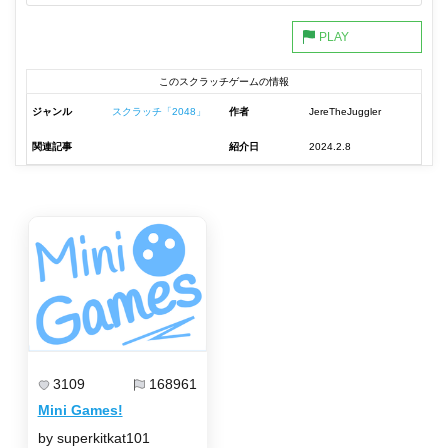
このスクラッチゲームの情報
ジャンル
スクラッチ「2048」
作者
JereTheJuggler
関連記事
紹介日
2024.2.8
3109
168961
Mini Games!
by superkitkat101