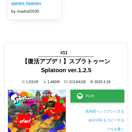
games #games
by madrid2030
#11
【復活アプデ！】スプラトゥーン
Splatoon ver.1.2.5
1,531
件
1,480
件
313,841
回
©
2020.3.28
高画質ペンでプレイする
紹介URLをコピーする
メモを書く