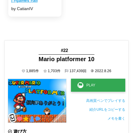
| #games #all
by CatianIV
#22
Mario platformer 10
1,885
件
1,703
件
137,439
回
©
2022.8.26
高画質ペンでプレイする
紹介URLをコピーする
メモを書く
非公開メモ（このパソコンだけに保存しています）
遊び方