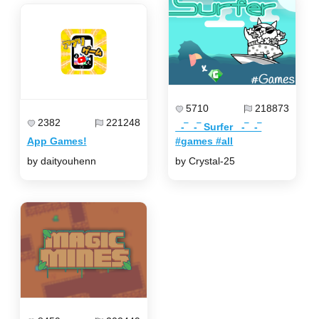
5710
218873
2382
221248
_-‾_-‾ Surfer _-‾_-‾
App Games!
#games #all
by daityouhenn
by Crystal-25