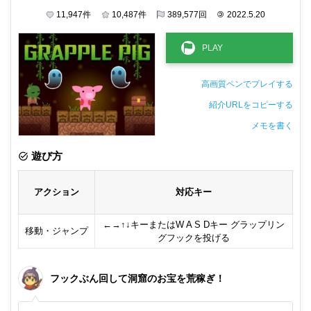
11,947
件
10,487
件
389,577
回
©
2022.5.20
高画質ペンでプレイする
紹介URLをコピーする
メモを書く
非公開メモ（このパソコンだけに保存しています）
遊び方
アクション
対応キー
←→↑↓キーまたはW A S Dキー グラップリン
移動・ジャンプ
グフックを投げる
フックぶん回して洞窟のお宝を荒稼ぎ！