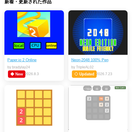
新着・更新された作品
Paper.io 2 Online
Neon-2048 100% Pen
by bradylay24
by TripleAL02
◆ New
2026.8.3
◇ Updated
2026.7.23