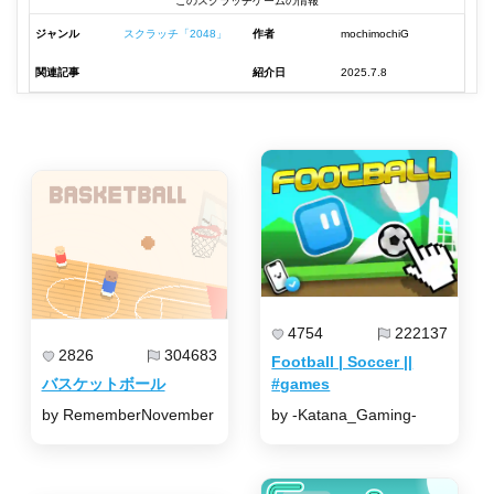
このスクラッチゲームの情報
ジャンル
スクラッチ「2048」
作者
mochimochiG
関連記事
紹介日
2025.7.8
4754
222137
2826
304683
Football | Soccer ||
バスケットボール
#games
by RememberNovember
by -Katana_Gaming-