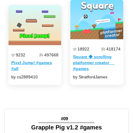
18922
418174
9232
497668
Square ◆ scrolling
Pixel Jump! #games
platformer creator
#all
#games
by cs2889410
by StratfordJames
#09
Grapple Pig v1.2 #games