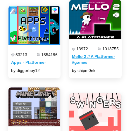
13972
1018755
53213
1554196
Mello 2 // A Platformer
Apps - Platformer
#games
by diggerboy12
by chipm0nk