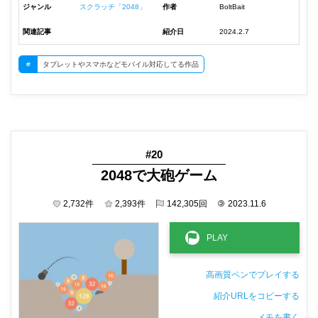
ジャンル
スクラッチ「2048」
作者
BoltBait
関連記事
紹介日
2024.2.7
#
タブレットやスマホなどモバイル対応してる作品
#20
2048で大砲ゲーム
2,732
件
2,393
件
142,305
回
©
2023.11.6
高画質ペンでプレイする
紹介URLをコピーする
メモを書く