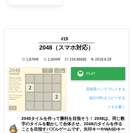
#19
2048（スマホ対応）
1,876
件
1,604
件
154,866
回
©
2019.8.29
高画質ペンでプレイする
紹介URLをコピーする
メモを書く
非公開メモ（このパソコンだけに保存しています）
2048タイルを作って勝利を目指そう！ 2048は、同じ数
字のタイルを動かして合体させ、2048のタイルを作る
ことを目指すパズルゲームです。矢印キーやWASDキー