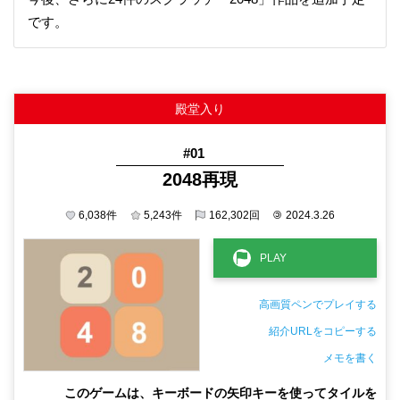
です。
#01
2048再現
6,038
件
5,243
件
162,302
回
©
2024.3.26
高画質ペンでプレイする
紹介URLをコピーする
メモを書く
非公開メモ（このパソコンだけに保存しています）
このゲームは、キーボードの矢印キーを使ってタイルを