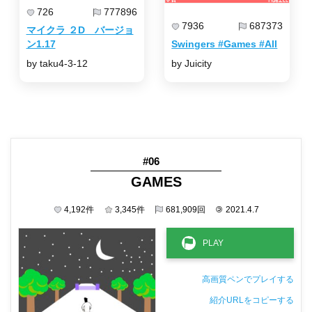
726
777896
7936
687373
マイクラ ２D バージョ
ン1.17
Swingers #Games #All
by taku4-3-12
by Juicity
#06
GAMES
4,192
件
3,345
件
681,909
回
©
2021.4.7
高画質ペンでプレイする
紹介URLをコピーする