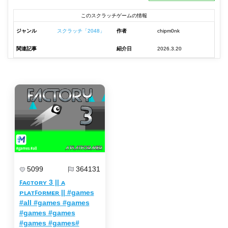
このスクラッチゲームの情報
ジャンル
スクラッチ「2048」
作者
chipm0nk
関連記事
紹介日
2026.3.20
5099
364131
ꜰᴀᴄᴛᴏʀʏ 3 || ᴀ
ᴘʟᴀᴛꜰᴏʀᴍᴇʀ || #games
#all #games #games
#games #games
#games #games#