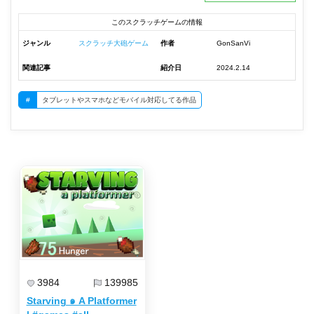
このスクラッチゲームの情報
ジャンル
スクラッチ大砲ゲーム
作者
GonSanVi
関連記事
紹介日
2024.2.14
#
タブレットやスマホなどモバイル対応してる作品
3984
139985
Starving ๑ A Platformer