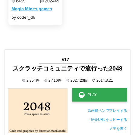
8459
202449
Magic Mines games
by coder_d6
#17
スクラッチコミュニティで流行った2048
2,854
件
2,416
件
202,423
回
©
2014.3.21
高画質ペンでプレイする
紹介URLをコピーする
メモを書く