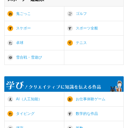
鬼ごっこ
ゴルフ
お
ご
スケボー
スポーツ全般
す
す
卓球
テニス
た
て
雪合戦・雪遊び
ゆ
AI（人工知能）
お仕事体験ゲーム
え
お
タイピング
数学的な作品
た
す