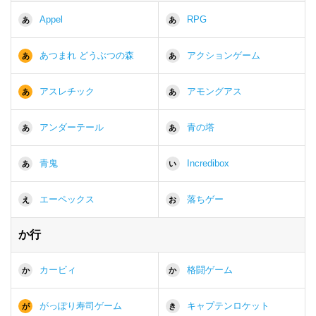
Appel
RPG
あ
あ
あつまれ どうぶつの森
アクションゲーム
あ
あ
アスレチック
アモングアス
あ
あ
アンダーテール
青の塔
あ
あ
青鬼
Incredibox
あ
い
エーペックス
落ちゲー
え
お
か行
カービィ
格闘ゲーム
か
か
がっぽり寿司ゲーム
キャプテンロケット
が
き