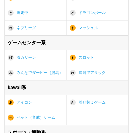
逃走中
ドラゴンボール
と
ど
ネプリーグ
マッシュル
ね
ま
ゲームセンター系
激カザーン
スロット
げ
す
みんなでダービー（競馬）
連射でアタック
み
れ
kawaii系
アイコン
着せ替えゲーム
あ
き
ペット（育成）ゲーム
ぺ
スポーツ・運動系