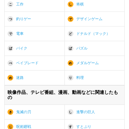
工作
将棋
こ
し
釣りゲー
デザインゲーム
つ
で
電車
ドナルド（マック）
で
ど
バイク
パズル
ば
ぱ
ベイブレード
メダルゲーム
べ
め
迷路
料理
め
り
映像作品、テレビ番組、漫画、動画などに関連したも
の
鬼滅の刃
進撃の巨人
き
し
呪術廻戦
すとぷり
じ
す