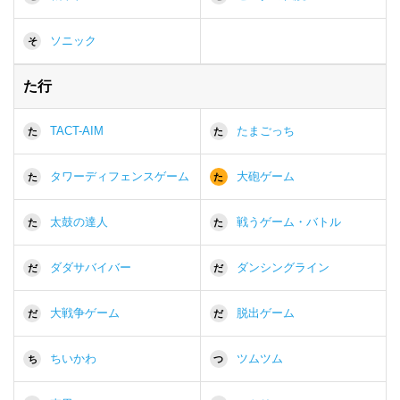
ソニック
そ
た行
TACT-AIM
たまごっち
た
た
タワーディフェンスゲーム
大砲ゲーム
た
た
太鼓の達人
戦うゲーム・バトル
た
た
ダダサバイバー
ダンシングライン
だ
だ
大戦争ゲーム
脱出ゲーム
だ
だ
ちいかわ
ツムツム
ち
つ