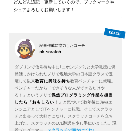
どんどん追記・更新していくので、ブックマークや
シェアよろしくお願いします！
記事作成に協力したコーチ
ok-scratch
ダブリンで信号待ち中に｢ニホンジン?｣と大学教授に偶
然話しかけられたノリで現地大学の日本語クラスで登
壇して以来
教育に興味を持ち
教育ベンチャーに就職。
ベンチャーだから「できそうな人ができるだけや
る！」というノリで
偶然プログラミング作業を担当
したら「おもしろい！」
と気づいて数年後にJavaエ
ンジニアとしてITベンチャーに転職。そしてスクラッ
チと出会って大好きになり、スクラッチコーチを立ち
上げた。スクラッチのLCL翻訳を少し手伝いました。現
役プログラマー。
スクラッチで声かけてね♪