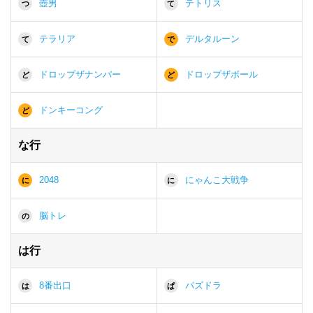
壺男
テトリス
つ
て
テラリア
デルタルーン
て
で
ドロップザナンバー
ドロップザボール
ど
ど
ドンキーコング
ど
な行
2048
にゃんこ大戦争
に
に
脳トレ
の
は行
8番出口
パズドラ
は
ぱ