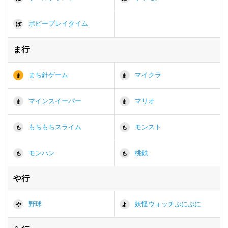
ポピープレイタイム
ぽ
ま行
まち針ゲーム
マイクラ
ま
ま
マインスイーパー
マリオ
ま
ま
もちもちスライム
モンスト
も
も
モンハン
桃鉄
も
も
や行
野球
妖怪ウォッチぷにぷに
や
よ