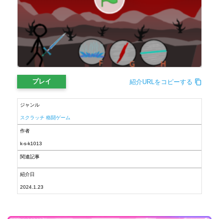
プレイ
紹介URLをコピーする
ジャンル
スクラッチ 格闘ゲーム
作者
k-s-k1013
関連記事
紹介日
2024.1.23