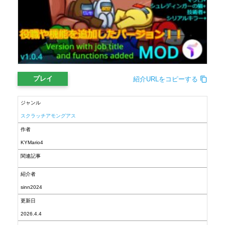
プレイ
紹介URLをコピーする
ジャンル
スクラッチアモングアス
作者
KYMario4
関連記事
紹介者
sinn2024
更新日
2026.4.4