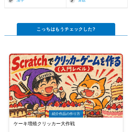
漢字
算数
か
さ
こっちはもうチェックした?
紹介作品の作り方
ケーキ増殖クリッカー大作戦