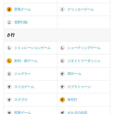
恐竜ゲーム
クリッカーゲーム
き
く
荒野行動
こ
さ行
シミュレーションゲーム
シューティングゲーム
し
し
射的・銃ゲーム
ジオメトリーダッシュ
し
じ
ジャグラー
3Dゲーム
じ
す
スイカゲーム
スプラトゥーン
す
す
スマブラ
寿司打
す
す
戦車ゲーム
ゼルダの伝説
せ
ぜ