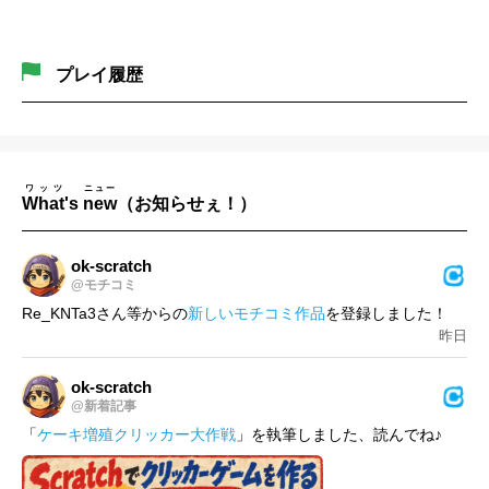
プレイ履歴
ワッツ
ニュー
What
's
new
（お知らせぇ！）
ok-scratch
@モチコミ
Re_KNTa3さん等からの
新しいモチコミ作品
を登録しました！
昨日
ok-scratch
@新着記事
「
ケーキ増殖クリッカー大作戦
」を執筆しました、読んでね♪