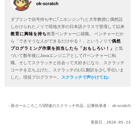
ok-scratch
ダブリンで信号待ち中に｢ニホンジン?｣と大学教授に偶然話
しかけられたノリで現地大学の日本語クラスで登壇して以来
教育に興味を持ち
教育ベンチャーに就職。 ベンチャーだか
ら「できそうな人ができるだけやる！」というノリで
偶然
プログラミング作業を担当したら「おもしろい！」
と気
づいて数年後にJavaエンジニアとしてITベンチャーに転
職。そしてスクラッチと出会って大好きになり、スクラッチ
コーチを立ち上げた。スクラッチのLCL翻訳を少し手伝いま
した。現役プログラマー。
スクラッチで声かけてね♪
- 新ボールころころ5関連のスクラッチ作品 -
記事執筆者：
ok-scratch
更新日 :
2026-05-23