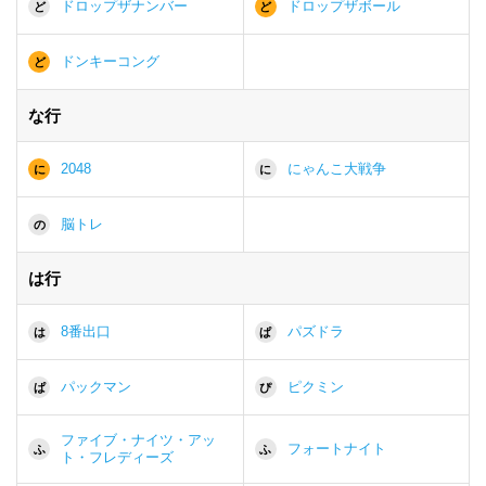
ドロップザナンバー
ドロップザボール
ど
ど
ドンキーコング
ど
な行
2048
にゃんこ大戦争
に
に
脳トレ
の
は行
8番出口
パズドラ
は
ぱ
パックマン
ピクミン
ぱ
ぴ
ファイブ・ナイツ・アッ
フォートナイト
ふ
ふ
ト・フレディーズ