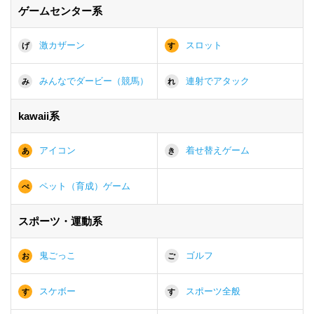
ゲームセンター系
激カザーン
スロット
げ
す
みんなでダービー（競馬）
連射でアタック
み
れ
kawaii系
アイコン
着せ替えゲーム
あ
き
ペット（育成）ゲーム
ぺ
スポーツ・運動系
鬼ごっこ
ゴルフ
お
ご
スケボー
スポーツ全般
す
す