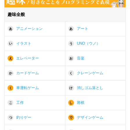
趣味全般
アニメーション
アート
あ
あ
イラスト
UNO（ウノ）
い
う
エレベーター
音楽
え
お
カードゲーム
クレーンゲーム
か
く
車運転ゲーム
消しゴム落とし
く
け
工作
将棋
こ
し
釣りゲー
デザインゲーム
つ
で