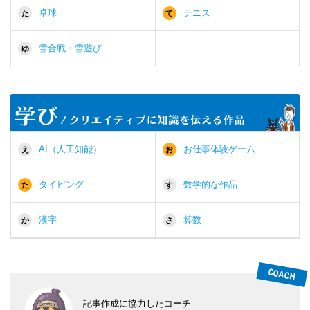
卓球
テニス
た
て
雪合戦・雪遊び
ゆ
AI（人工知能）
お仕事体験ゲーム
え
お
タイピング
数学的な作品
た
す
漢字
算数
か
さ
記事作成に協力したコーチ