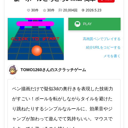
30
件
30
件
20,004
回
©
2026.5.23
高画質ペンでプレイする
紹介URLをコピーする
メモを書く
非公開メモ（このパソコンだけに保存しています）
TOMO1260さんのスクラッチゲーム
ペン描画だけで疑似3dの奥行きを表現した技術力
がすごい！ボールを転がしながらタイルを避けた
り跳ねたりするシンプルなルールに、効果音やジ
ャンプが加わって遊んでて気持ちいい。マウスで