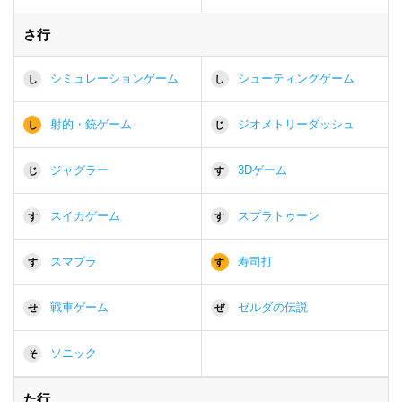
さ行
シミュレーションゲーム
シューティングゲーム
し
し
射的・銃ゲーム
ジオメトリーダッシュ
し
じ
ジャグラー
3Dゲーム
じ
す
スイカゲーム
スプラトゥーン
す
す
スマブラ
寿司打
す
す
戦車ゲーム
ゼルダの伝説
せ
ぜ
ソニック
そ
た行