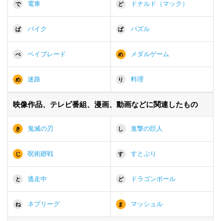
電車
ドナルド（マック）
で
ど
バイク
パズル
ば
ぱ
ベイブレード
メダルゲーム
べ
め
迷路
料理
め
り
映像作品、テレビ番組、漫画、動画などに関連したもの
鬼滅の刃
進撃の巨人
き
し
呪術廻戦
すとぷり
じ
す
逃走中
ドラゴンボール
と
ど
ネプリーグ
マッシュル
ね
ま