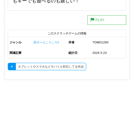
もキーでも遊べるのも嬉しい！
このスクラッチゲームの情報
ジャンル
新ボールころころ5
作者
TOMO1260
関連記事
紹介日
2026.5.23
#
タブレットやスマホなどモバイル対応してる作品