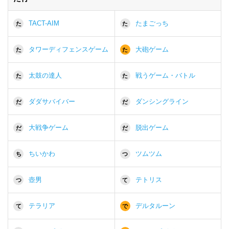
TACT-AIM
たまごっち
た
た
タワーディフェンスゲーム
大砲ゲーム
た
た
太鼓の達人
戦うゲーム・バトル
た
た
ダダサバイバー
ダンシングライン
だ
だ
大戦争ゲーム
脱出ゲーム
だ
だ
ちいかわ
ツムツム
ち
つ
壺男
テトリス
つ
て
テラリア
デルタルーン
て
で