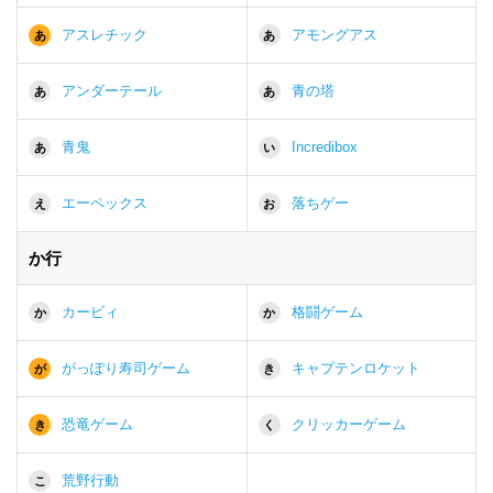
アスレチック
アモングアス
あ
あ
アンダーテール
青の塔
あ
あ
青鬼
Incredibox
あ
い
エーペックス
落ちゲー
え
お
か行
カービィ
格闘ゲーム
か
か
がっぽり寿司ゲーム
キャプテンロケット
が
き
恐竜ゲーム
クリッカーゲーム
き
く
荒野行動
こ