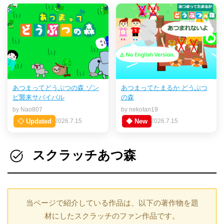
あつまってどうぶつの森 ゾン
あつまってたまるか どうぶつ
ビ襲来サバイバル
の森
by Nao807
by nekotan19
◇ Updated
2026.7.15
◆ New
2026.7.15
スクラッチあつ森
当ページで紹介している作品は、以下の著作物を題
材にしたスクラッチのファン作品です。