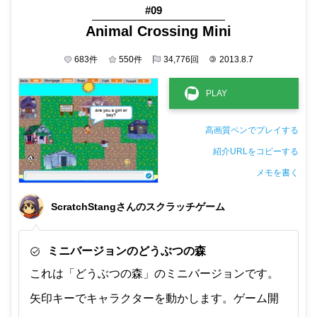
#09
Animal Crossing Mini
683
件
550
件
34,776
回
©
2013.8.7
高画質ペンでプレイする
紹介URLをコピーする
メモを書く
非公開メモ（このパソコンだけに保存しています）
ScratchStangさんのスクラッチゲーム
ミニバージョンのどうぶつの森
これは「どうぶつの森」のミニバージョンです。
矢印キーでキャラクターを動かします。ゲーム開