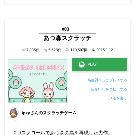
#03
あつ森スクラッチ
7,035
件
5,628
件
119,507
回
©
2015.1.12
高画質ペンでプレイする
紹介URLをコピーする
メモを書く
非公開メモ（このパソコンだけに保存しています）
ipzyさんのスクラッチゲーム
２Dスクロールであつ森の島を再現した力作。