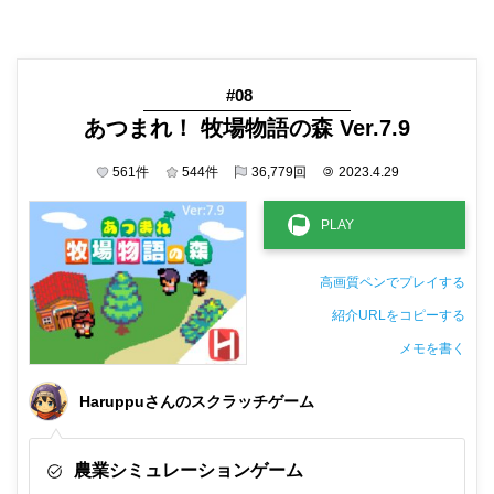
#08
あつまれ！ 牧場物語の森 Ver.7.9
561
件
544
件
36,779
回
©
2023.4.29
高画質ペンでプレイする
紹介URLをコピーする
メモを書く
非公開メモ（このパソコンだけに保存しています）
Haruppuさんのスクラッチゲーム
農業シミュレーションゲーム