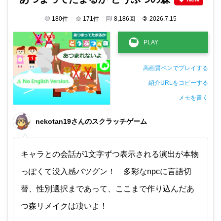
180
件
171
件
8,186
回
©
2026.7.15
高画質ペンでプレイする
紹介URLをコピーする
メモを書く
非公開メモ（このパソコンだけに保存しています）
nekotan19さんのスクラッチゲーム
キャラとの会話が1文字ずつ表示される演出が本物
っぽくて没入感バツグン！ 多彩なnpcに言語切
替、性別選択まであって、ここまで作り込んだあ
つ森リメイクは凄いよ！