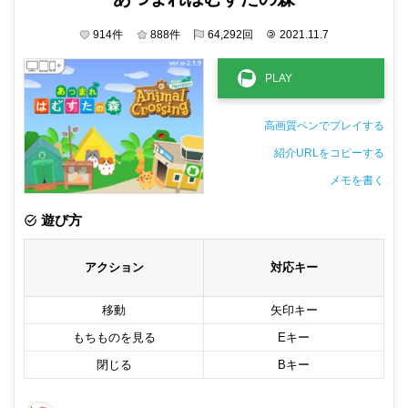
914
件
888
件
64,292
回
©
2021.11.7
高画質ペンでプレイする
紹介URLをコピーする
メモを書く
非公開メモ（このパソコンだけに保存しています）
遊び方
アクション
対応キー
移動
矢印キー
もちものを見る
Eキー
閉じる
Bキー