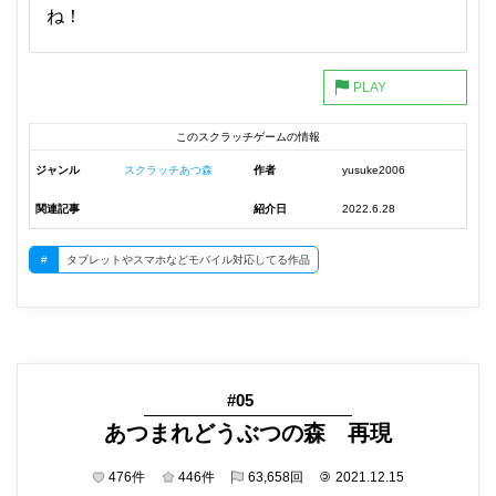
ね！
このスクラッチゲームの情報
ジャンル
スクラッチあつ森
作者
yusuke2006
関連記事
紹介日
2022.6.28
#
タブレットやスマホなどモバイル対応してる作品
#05
あつまれどうぶつの森 再現
476
件
446
件
63,658
回
©
2021.12.15