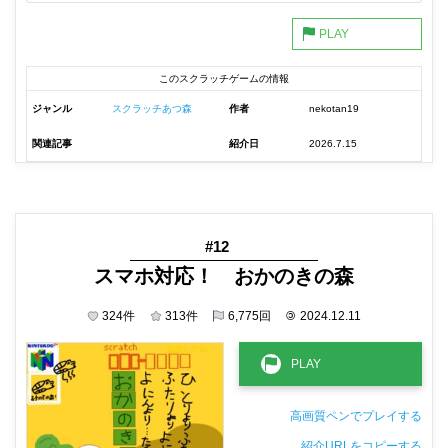
このスクラッチゲームの情報
ジャンル
スクラッチあつ森
作者
nekotan19
関連記事
紹介日
2026.7.15
#12
スマホ対応！ おかのきの森
324
件
313
件
6,775
回
©
2024.12.11
高画質ペンでプレイする
紹介URLをコピーする