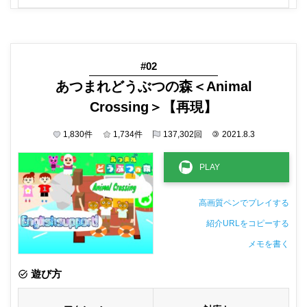
#02
あつまれどうぶつの森＜Animal
Crossing＞【再現】
1,830
件
1,734
件
137,302
回
©
2021.8.3
高画質ペンでプレイする
紹介URLをコピーする
メモを書く
非公開メモ（このパソコンだけに保存しています）
遊び方